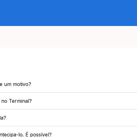
de um motivo?
 no Terminal?
da?
ntecipa-lo. É possível?