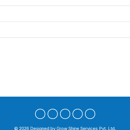
©
2026
Designed by
Grow Shine Services Pvt. Ltd.