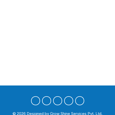
©
2026
Designed by
Grow Shine Services Pvt. Ltd.