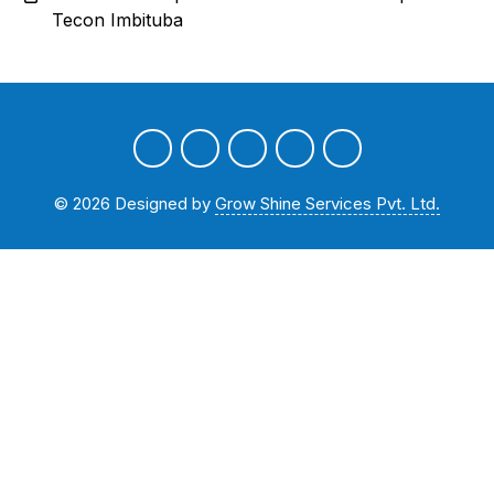
Tecon Imbituba
©
2026
Designed by
Grow Shine Services Pvt. Ltd.